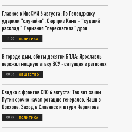
Главное в ИноСМИ 6 августа: По Геленджику
ударили "случайно". Сюрприз Кима – "худший
расклад". Германия "перехватила" дрон
11:00
ПОЛИТИКА
В городе дым, сбиты десятки БПЛА: Ярославль
пережил мощную атаку ВСУ - ситуация в регионах
08:56
ОБЩЕСТВО
Сводка с фронтов СВО 6 августа: Так вот зачем
Путин срочно начал ротацию генералов. Наши в
Орехове. Заход в Славянск и штурм Чернигова
08:47
ПОЛИТИКА