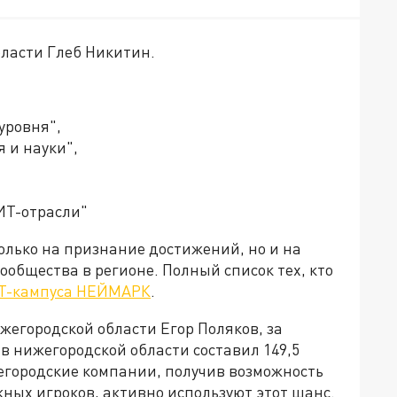
ласти Глеб Никитин.
уровня",
я и науки",
ИТ-отрасли"
олько на признание достижений, но и на
ообщества в регионе. Полный список тех, кто
Т-кампуса НЕЙМАРК
.
жегородской области Егор Поляков, за
 в нижегородской области составил 149,5
жегородские компании, получив возможность
ных игроков, активно используют этот шанс.