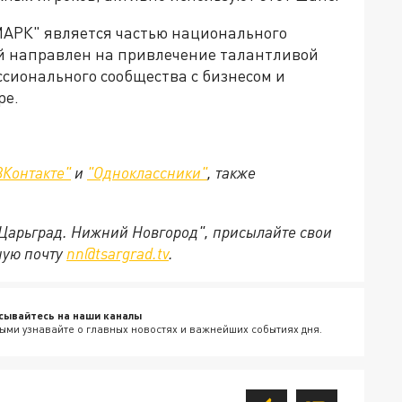
МАРК" является частью национального
ый направлен на привлечение талантливой
ссионального сообщества с бизнесом и
ре.
ВКонтакте"
и
"Одноклассники"
,
также
"Царьград. Нижний Новгород", присылайте свои
ную почту
nn@tsargrad.tv
.
сывайтесь на наши каналы
ыми узнавайте о главных новостях и важнейших событиях дня.