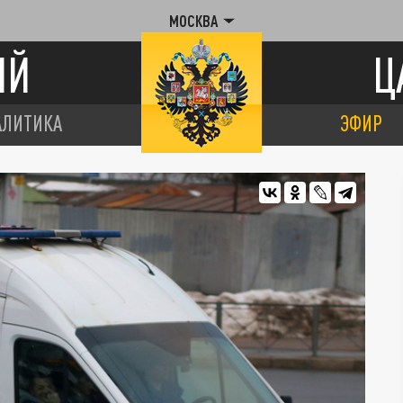
МОСКВА
ИЙ
Ц
АЛИТИКА
ЭФИР