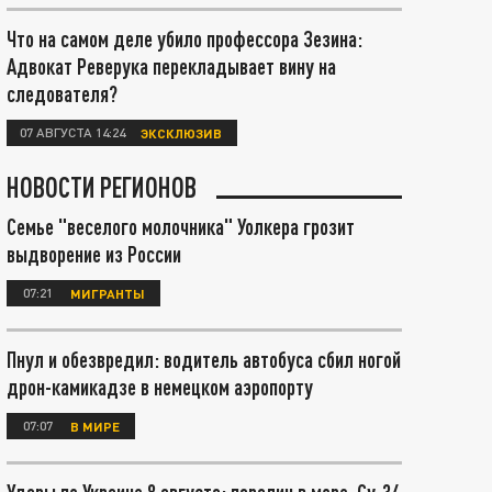
Что на самом деле убило профессора Зезина:
Адвокат Реверука перекладывает вину на
следователя?
07 АВГУСТА 14:24
ЭКСКЛЮЗИВ
НОВОСТИ РЕГИОНОВ
Семье "веселого молочника" Уолкера грозит
выдворение из России
07:21
МИГРАНТЫ
Пнул и обезвредил: водитель автобуса сбил ногой
дрон-камикадзе в немецком аэропорту
07:07
В МИРЕ