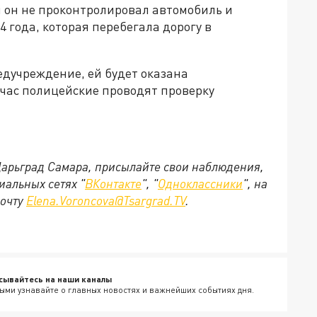
я он не проконтролировал автомобиль и
 года, которая перебегала дорогу в
едучреждение, ей будет оказана
час полицейские проводят проверку
 Царьград Самара, присылайте свои наблюдения,
иальных сетях "
ВКонтакте
", "
Одноклассники
", на
почту
Elena.Voroncova@Tsargrad.TV
.
сывайтесь на наши каналы
ыми узнавайте о главных новостях и важнейших событиях дня.