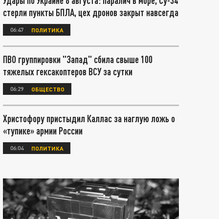
Удары по Украине 8 августа: паралич в море, Су-34
стерли пункты БПЛА, цех дронов закрыт навсегда
06:47
ПОЛИТИКА
ПВО группировки "Запад" сбила свыше 100
тяжелых гексакоптеров ВСУ за сутки
06:29
ОБЩЕСТВО
Христофору пристыдил Каллас за наглую ложь о
«тупике» армии России
06:04
ПОЛИТИКА