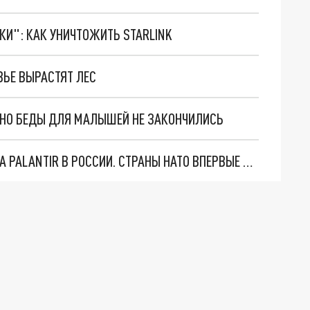
ТКИ": КАК УНИЧТОЖИТЬ STARLINK
ЬЕ ВЫРАСТЯТ ЛЕС
. НО БЕДЫ ДЛЯ МАЛЫШЕЙ НЕ ЗАКОНЧИЛИСЬ
"ОЧЕНЬ ПЛОХИЕ НОВОСТИ": БОЛЬШАЯ ОШИБКА PALANTIR В РОССИИ. СТРАНЫ НАТО ВПЕРВЫЕ ЗА СВО ОСТАНОВИЛИ ПОСТАВКИ ОРУЖИЯ. ВСУ ТЕРЯЮТ ПРИГРАНИЧЬЕ?