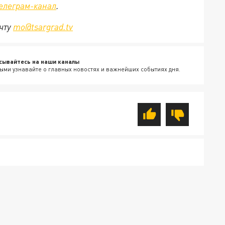
елеграм-канал
.
очту
mo@tsargrad.tv
сывайтесь на наши каналы
ыми узнавайте о главных новостях и важнейших событиях дня.