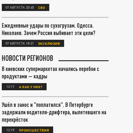
07 АВГУСТА 20:45
СВО
Ежедневные удары по сухогрузам. Одесса.
Николаев. Зачем Россия выбивает эти цели?
07 АВГУСТА 18:21
ЭКСКЛЮЗИВ
НОВОСТИ РЕГИОНОВ
В киевских супермаркетах начались перебои с
продуктами — кадры
12:17
А КАК У НИХ?
Ушёл в занос и "поплатился". В Петербурге
задержали водителя-дрифтера, вылетевшего на
перекрёсток
12:15
ПРОИСШЕСТВИЯ