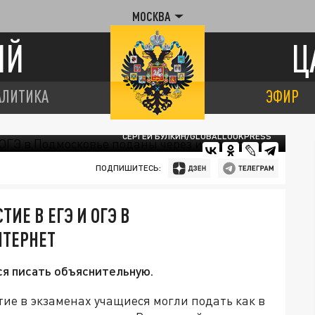
МОСКВА
ИЙ
Ц
АЛИТИКА
ЭФИР
СЕРГЕЙ БУЛКИН/GLOBALLOOKPRESS
ПОДПИШИТЕСЬ:
ТИЕ В ЕГЭ И ОГЭ В
НТЕРНЕТ
ся писать объяснительную.
стие в экзаменах учащиеся могли подать как в