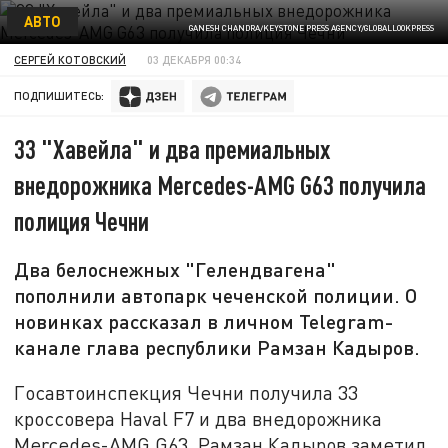
АВТО
GANESH CHANDRA/KEYSTONE PRESS AGENCY/GLOBALLOOKPRESS
СЕРГЕЙ КОТОВСКИЙ
03 ДЕКАБРЯ 00:34
ПОДПИШИТЕСЬ:
33 "Хавейла" и два премиальных
внедорожника Mercedes-AMG G63 получила
полиция Чечни
Два белоснежных "Гелендвагена"
пополнили автопарк чеченской полиции. О
новинках рассказал в личном Telegram-
канале глава республики Рамзан Кадыров.
Госавтоинспекция Чечни получила 33
кроссовера Haval F7 и два внедорожника
Mercedes-AMG G63. Рамзан Кадыров заметил,