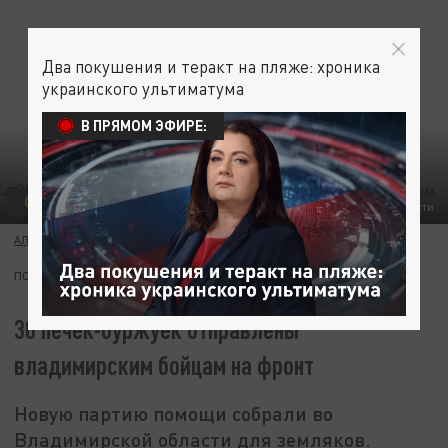
Два покушения и теракт на пляже: хроника
украинского ультиматума
В ПРЯМОМ ЭФИРЕ:
ОБЩЕСТВО
МОБИЛИЗАЦИЯ
ФОТО ПРЕСС-СЛУЖБЫ АДМИНИСТРАЦИИ ВЛАДИМИРСКОЙ ОБЛАСТИ
АЛЕКСАНДР ОРЛОВ
09 НОЯБРЯ 19:55
ПОДПИШИТЕСЬ:
30 печек-буржуек отправлены
владимирским бойцам на фронт
Новую партию помощи собрали во
Владимирской области для земляков.