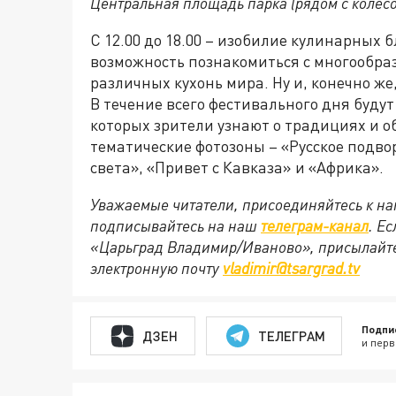
Центральная площадь парка (рядом с колес
С 12.00 до 18.00 – изобилие кулинарных 
возможность познакомиться с многообра
различных кухонь мира. Ну и, конечно же
В течение всего фестивального дня буду
которых зрители узнают о традициях и о
тематические фотозоны – «Русское подво
света», «Привет с Кавказа» и «Африка».
Уважаемые читатели, присоединяйтесь к на
подписывайтесь на наш
телеграм-канал
. Е
«Царьград Владимир/Иваново», присылайте
электронную почту
vladimir@tsargrad.tv
Подпи
ДЗЕН
ТЕЛЕГРАМ
и перв