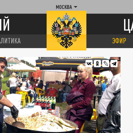
МОСКВА
ИЙ
Ц
АЛИТИКА
ЭФИР