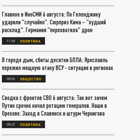
Главное в ИноСМИ 6 августа: По Геленджику
ударили "случайно". Сюрприз Кима – "худший
расклад". Германия "перехватила" дрон
11:00
ПОЛИТИКА
В городе дым, сбиты десятки БПЛА: Ярославль
пережил мощную атаку ВСУ - ситуация в регионах
08:56
ОБЩЕСТВО
Сводка с фронтов СВО 6 августа: Так вот зачем
Путин срочно начал ротацию генералов. Наши в
Орехове. Заход в Славянск и штурм Чернигова
08:47
ПОЛИТИКА