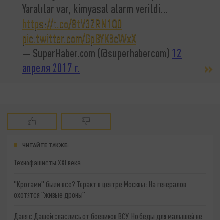
Yaralılar var, kimyasal alarm verildi...
https://t.co/8tV3ZRN1Q0
pic.twitter.com/GpBYK8cWxX
— SuperHaber.com (@superhabercom)
12
апреля 2017 г.
ЧИТАЙТЕ ТАКЖЕ:
Технофашисты XXI века
"Кротами" были все? Теракт в центре Москвы: На генералов
охотятся "живые дроны"
Даня с Дашей спаслись от боевиков ВСУ. Но беды для малышей не