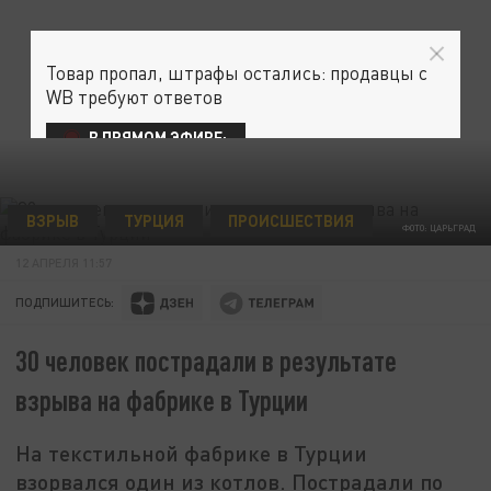
Товар пропал, штрафы остались: продавцы с
WB требуют ответов
В ПРЯМОМ ЭФИРЕ:
ВЗРЫВ
ТУРЦИЯ
ПРОИСШЕСТВИЯ
ФОТО: ЦАРЬГРАД
12 АПРЕЛЯ 11:57
ПОДПИШИТЕСЬ:
30 человек пострадали в результате
взрыва на фабрике в Турции
На текстильной фабрике в Турции
взорвался один из котлов. Пострадали по