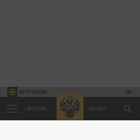
18+
АВТОРИЗАЦИЯ
89.93 EUR
РОССИЯ