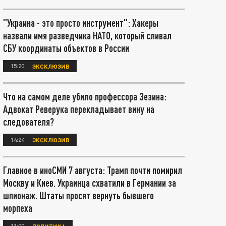
"Украина - это просто инструмент": Хакеры
назвали имя разведчика НАТО, который сливал
СБУ координаты объектов в России
15:20
ЭКСКЛЮЗИВ
Что на самом деле убило профессора Зезина:
Адвокат Реверука перекладывает вину на
следователя?
14:24
ЭКСКЛЮЗИВ
Главное в иноСМИ 7 августа: Трамп почти помирил
Москву и Киев. Украинца схватили в Германии за
шпионаж. Штаты просят вернуть бывшего
морпеха
11:00
ПОЛИТИКА