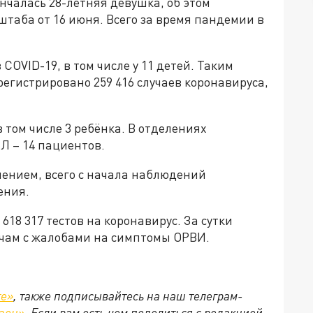
нчалась 28-летняя девушка, об этом
штаба от 16 июня. Всего за время пандемии в
COVID-19, в том числе у 11 детей. Таким
регистрировано 259 416 случаев коронавируса,
 том числе 3 ребёнка. В отделениях
Л – 14 пациентов.
ением, всего с начала наблюдений
ения.
618 317 тестов на коронавирус. За сутки
ачам с жалобами на симптомы ОРВИ.
те»
, также подписывайтесь на наш телеграм-
зен»
. Если вам есть чем поделиться с редакцией