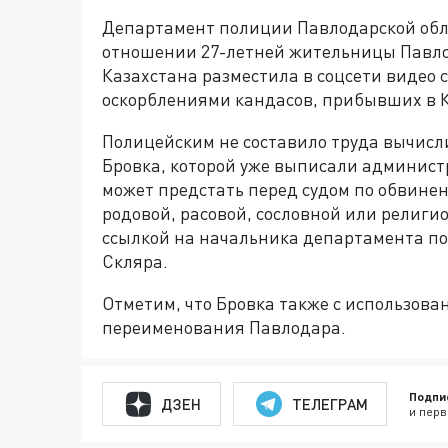
Департамент полиции Павлодарской обла
отношении 27-летней жительницы Павлод
Казахстана разместила в соцсети видео 
оскорблениями кандасов, прибывших в К
Полицейским не составило труда вычисл
Бровка, которой уже выписали админис
может предстать перед судом по обвине
родовой, расовой, сословной или религи
ссылкой на начальника департамента п
Скляра.
Отметим, что Бровка также с использов
переименования Павлодара.
Подпи
ДЗЕН
ТЕЛЕГРАМ
и перв