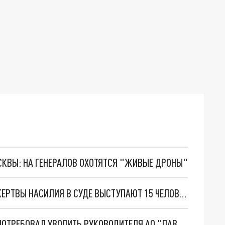
ОСКВЫ: НА ГЕНЕРАЛОВ ОХОТЯТСЯ "ЖИВЫЕ ДРОНЫ"
В ПАВЛОДАРЕ ПРОТИВ 16-ЛЕТНЕЙ СИРОТЫ - ЖЕРТВЫ НАСИЛИЯ В СУДЕ ВЫСТУПАЮТ 15 ЧЕЛОВЕК
ПЕРВЫЙ ВИЦЕ-ПРЕМЬЕР КАЗАХСТАНА СКЛЯР ПОТРЕБОВАЛ УВОЛИТЬ РУКОВОДИТЕЛЯ АО "ПАВЛОДАРЭНЕРГО"