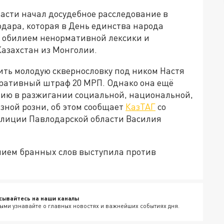
сти начал досудебное расследование в
ара, которая в День единства народа
с обилием ненормативной лексики и
азахстан из Монголии.
ить молодую сквернословку под ником Настя
тративный штраф 20 МРП. Однако она ещё
нию в разжигании социальной, национальной,
озной розни, об этом сообщает
КазТАГ
со
олиции Павлодарской области Василия
анием бранных слов выступила против
сывайтесь на наши каналы
ыми узнавайте о главных новостях и важнейших событиях дня.