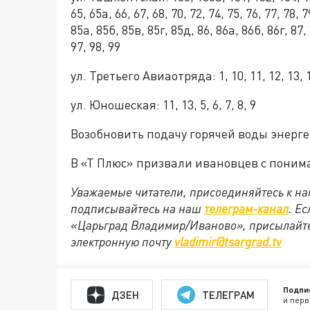
65, 65а, 66, 67, 68, 70, 72, 74, 75, 76, 77, 78, 
85а, 85б, 85в, 85г, 85д, 86, 86а, 86б, 86г, 87, 
97, 98, 99
ул. Третьего Авиаотряда: 1, 10, 11, 12, 13, 14
ул. Юношеская: 11, 13, 5, 6, 7, 8, 9
Возобновить подачу горячей воды энерг
В
«Т Плюс»
призвали ивановцев
с поним
Уважаемые читатели, присоединяйтесь к на
подписывайтесь на наш
телеграм-канал
. Е
«Царьград Владимир/Иваново», присылайте
электронную почту
vladimir@tsargrad.tv
Подпи
ДЗЕН
ТЕЛЕГРАМ
и перв