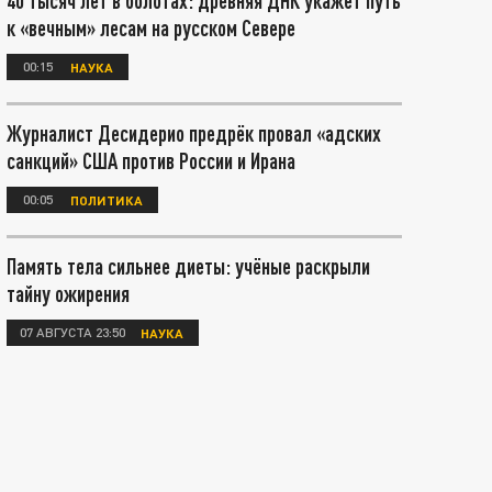
40 тысяч лет в болотах: древняя ДНК укажет путь
к «вечным» лесам на русском Севере
00:15
НАУКА
Журналист Десидерио предрёк провал «адских
санкций» США против России и Ирана
00:05
ПОЛИТИКА
Память тела сильнее диеты: учёные раскрыли
тайну ожирения
07 АВГУСТА 23:50
НАУКА