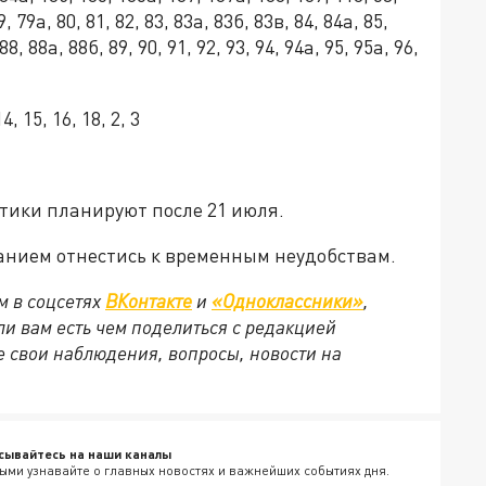
79, 79а, 80, 81, 82, 83, 83а, 83б, 83в, 84, 84а, 85,
88, 88а, 88б, 89, 90, 91, 92, 93, 94, 94а, 95, 95а, 96,
, 15, 16, 18, 2, 3
етики планируют после
21 июля.
анием отнестись к временным неудобствам.
м в соцсетях
ВКонтакте
и
«Одноклассники»
,
сли вам есть чем поделиться с редакцией
 свои наблюдения, вопросы, новости на
сывайтесь на наши каналы
ыми узнавайте о главных новостях и важнейших событиях дня.