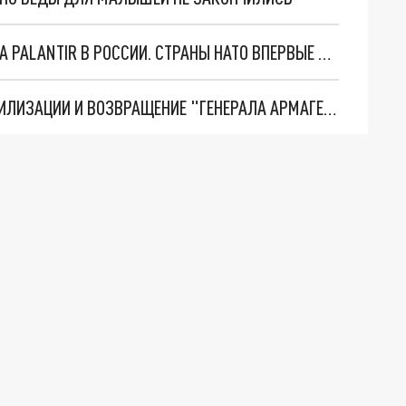
"ОЧЕНЬ ПЛОХИЕ НОВОСТИ": БОЛЬШАЯ ОШИБКА PALANTIR В РОССИИ. СТРАНЫ НАТО ВПЕРВЫЕ ЗА СВО ОСТАНОВИЛИ ПОСТАВКИ ОРУЖИЯ. ВСУ ТЕРЯЮТ ПРИГРАНИЧЬЕ?
ТРИ ГЛАВНЫХ ИНСАЙДА ОБ СВО. ОТМЕНА МОБИЛИЗАЦИИ И ВОЗВРАЩЕНИЕ "ГЕНЕРАЛА АРМАГЕДДОНА"? ОТЛИЧНЫЕ НОВОСТИ, КОТОРЫЕ ЖДАЛИ ВСЕ