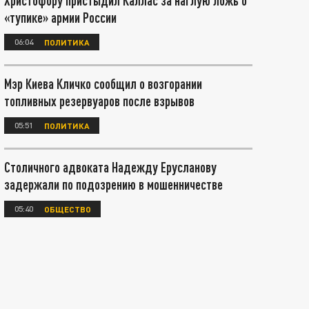
Христофору пристыдил Каллас за наглую ложь о
«тупике» армии России
06:04
ПОЛИТИКА
Мэр Киева Кличко сообщил о возгорании
топливных резервуаров после взрывов
05:51
ПОЛИТИКА
Столичного адвоката Надежду Ерусланову
задержали по подозрению в мошенничестве
05:40
ОБЩЕСТВО