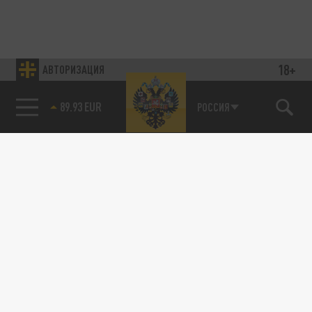
18+
АВТОРИЗАЦИЯ
89.93 EUR
РОССИЯ