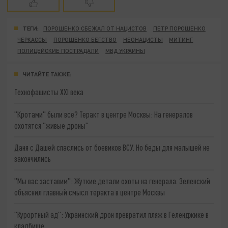
ТЕГИ:
ПОРОШЕНКО СБЕЖАЛ ОТ НАЦИСТОВ
ПЕТР ПОРОШЕНКО
ЧЕРКАССЫ
ПОРОШЕНКО БЕГСТВО
НЕОНАЦИСТЫ
МИТИНГ
ПОЛИЦЕЙСКИЕ ПОСТРАДАЛИ
МВД УКРАИНЫ
ЧИТАЙТЕ ТАКЖЕ:
Технофашисты XXI века
"Кротами" были все? Теракт в центре Москвы: На генералов
охотятся "живые дроны"
Даня с Дашей спаслись от боевиков ВСУ. Но беды для малышей не
закончились
"Мы вас заставим": Жуткие детали охоты на генерала. Зеленский
объяснил главный смысл теракта в центре Москвы
"Курортный ад": Украинский дрон превратил пляж в Геленджике в
кладбище