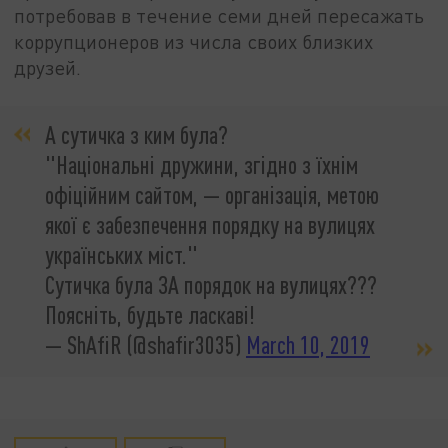
потребовав в течение семи дней пересажать
коррупционеров из числа своих близких
друзей.
А сутичка з ким була?
"Національні дружини, згідно з їхнім
офіційним сайтом, — організація, метою
якої є забезпечення порядку на вулицях
українських міст."
Сутичка була ЗА порядок на вулицях???
Поясніть, будьте ласкаві!
— ShAfiR (@shafir3035)
March 10, 2019