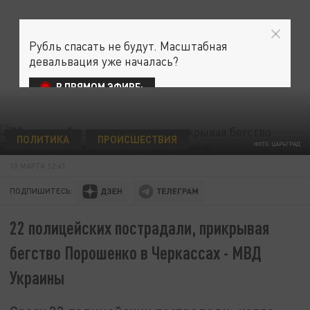
Рубль спасать не будут. Масштабная
девальвация уже началась?
В ПРЯМОМ ЭФИРЕ:
ПОЛИТИКА
ПРОИСШЕСТВИЯ
ФОТО: ЦАРЬГРАД
10 МАРТА 12:41
ПОДПИШИТЕСЬ:
22 полицейских пострадали, прикрывая
бегство Порошенко в Черкассах - МВД
Украины