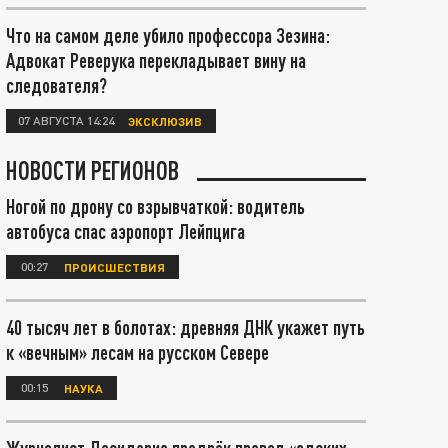
Что на самом деле убило профессора Зезина:
Адвокат Реверука перекладывает вину на
следователя?
07 АВГУСТА 14:24
ЭКСКЛЮЗИВ
НОВОСТИ РЕГИОНОВ
Ногой по дрону со взрывчаткой: водитель
автобуса спас аэропорт Лейпцига
00:27
ПРОИСШЕСТВИЯ
40 тысяч лет в болотах: древняя ДНК укажет путь
к «вечным» лесам на русском Севере
00:15
НАУКА