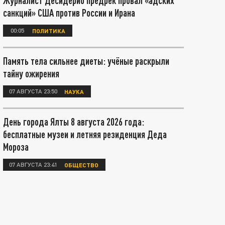
Журналист Десидерио предрёк провал «адских
санкций» США против России и Ирана
00:05
ПОЛИТИКА
Память тела сильнее диеты: учёные раскрыли
тайну ожирения
07 АВГУСТА 23:50
НАУКА
День города Ялты 8 августа 2026 года:
бесплатные музеи и летняя резиденция Деда
Мороза
07 АВГУСТА 23:41
ОБЩЕСТВО