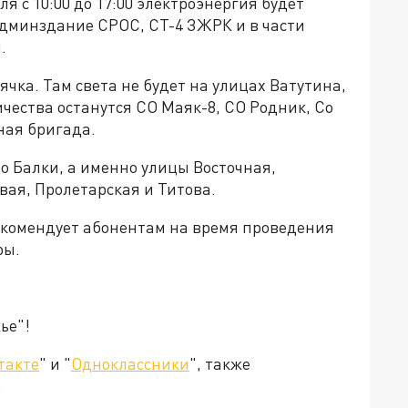
я с 10:00 до 17:00 электроэнергия будет
админздание СРОС, СТ-4 ЗЖРК и в части
.
ячка. Там света не будет на улицах Ватутина,
ичества останутся СО Маяк-8, СО Родник, Со
ная бригада.
о Балки, а именно улицы Восточная,
вая, Пролетарская и Титова.
екомендует абонентам на время проведения
ры.
ье"!
такте
" и "
Одноклассники
", также
.