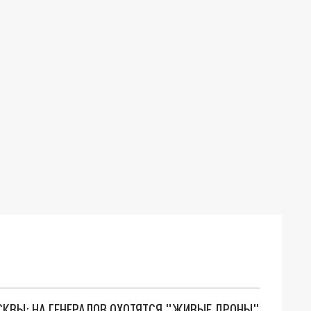
ОСКВЫ: НА ГЕНЕРАЛОВ ОХОТЯТСЯ "ЖИВЫЕ ДРОНЫ"