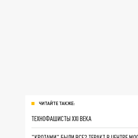
ЧИТАЙТЕ ТАКЖЕ:
ТЕХНОФАШИСТЫ XXI ВЕКА
"КРОТАМИ" БЫЛИ ВСЕ? ТЕРАКТ В ЦЕНТРЕ М