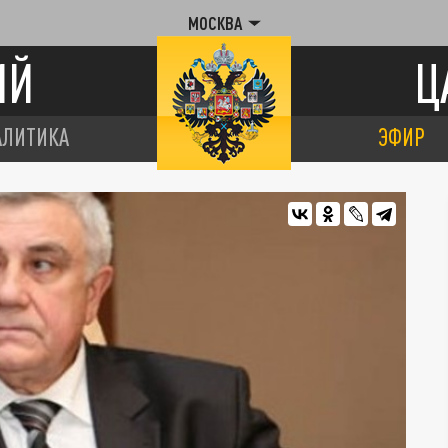
МОСКВА
ИЙ
Ц
АЛИТИКА
ЭФИР