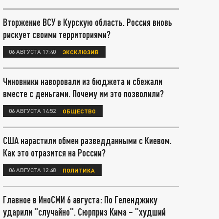
Вторжение ВСУ в Курскую область. Россия вновь
рискует своими территориями?
06 АВГУСТА 17:40
ЭКСКЛЮЗИВ
Чиновники наворовали из бюджета и сбежали
вместе с деньгами. Почему им это позволили?
06 АВГУСТА 14:52
ОБЩЕСТВО
США нарастили обмен разведданными с Киевом.
Как это отразится на России?
06 АВГУСТА 12:48
ПОЛИТИКА
Главное в ИноСМИ 6 августа: По Геленджику
ударили "случайно". Сюрприз Кима – "худший