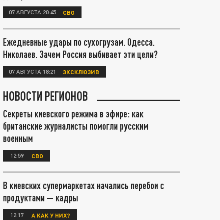
07 АВГУСТА 20:45
СВО
Ежедневные удары по сухогрузам. Одесса.
Николаев. Зачем Россия выбивает эти цели?
07 АВГУСТА 18:21
ЭКСКЛЮЗИВ
НОВОСТИ РЕГИОНОВ
Секреты киевского режима в эфире: как
британские журналисты помогли русским
военным
12:59
СВО
В киевских супермаркетах начались перебои с
продуктами — кадры
12:17
А КАК У НИХ?