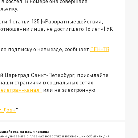
 в хостел. В номере она совершала
льчику.
ти 1 статьи 135 («Развратные действия,
отношении лица, не достигшего 16 лет») УК
ла подписку о невыезде, сообщает
РЕН-ТВ
.
ей Царьград Санкт-Петербург, присылайте
 наши странички в социальных сетях
Телеграм-канал"
или на электронную
с.Дзен
".
сывайтесь на наши каналы
ыми узнавайте о главных новостях и важнейших событиях дня.