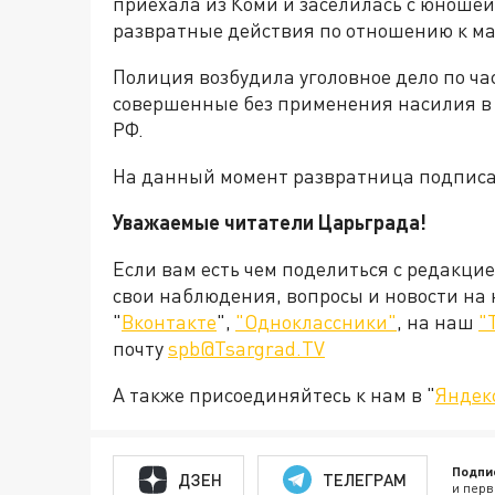
приехала из Коми и заселилась с юношей
развратные действия по отношению к ма
Полиция возбудила уголовное дело по час
совершенные без применения насилия в 
РФ.
На данный момент развратница подписа
Уважаемые читатели Царьграда!
Если вам есть чем поделиться с редакци
свои наблюдения, вопросы и новости на
"
Вконтакте
",
"Одноклассники"
, на наш
"
почту
spb@Tsargrad.TV
А также присоединяйтесь к нам в "
Яндек
Подпи
ДЗЕН
ТЕЛЕГРАМ
и перв