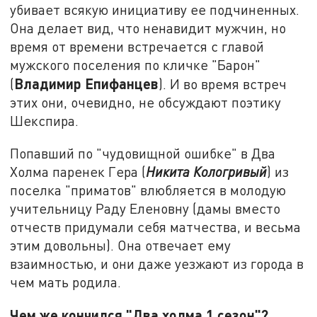
убивает всякую инициативу ее подчиненных.
Она делает вид, что ненавидит мужчин, но
время от времени встречается с главой
мужского поселения по кличке "Барон"
Владимир Епифанцев
(
). И во время встреч
этих они, очевидно, не обсуждают поэтику
Шекспира.
Попавший по "чудовищной ошибке" в Два
Холма паренек Гера (
Никита Кологривый
) из
поселка "приматов" влюбляется в молодую
учительницу Раду Еленовну (дамы вместо
отчеств придумали себя матчества, и весьма
этим довольны). Она отвечает ему
взаимностью, и они даже уезжают из города в
чем мать родила.
Чем же кончился "Два холма 1 сезон"?