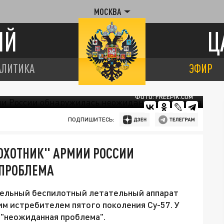
МОСКВА
ИЙ
Ц
АЛИТИКА
ЭФИР
ФОТО: FREEPIK.COM
ПОДПИШИТЕСЬ:
"ОХОТНИК" АРМИИ РОССИИ
ПРОБЛЕМА
ельный беспилотный летательный аппарат
им истребителем пятого поколения Су-57. У
"неожиданная проблема".