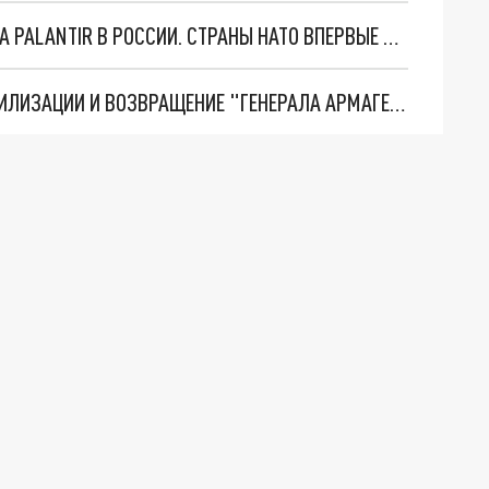
"ОЧЕНЬ ПЛОХИЕ НОВОСТИ": БОЛЬШАЯ ОШИБКА PALANTIR В РОССИИ. СТРАНЫ НАТО ВПЕРВЫЕ ЗА СВО ОСТАНОВИЛИ ПОСТАВКИ ОРУЖИЯ. ВСУ ТЕРЯЮТ ПРИГРАНИЧЬЕ?
ТРИ ГЛАВНЫХ ИНСАЙДА ОБ СВО. ОТМЕНА МОБИЛИЗАЦИИ И ВОЗВРАЩЕНИЕ "ГЕНЕРАЛА АРМАГЕДДОНА"? ОТЛИЧНЫЕ НОВОСТИ, КОТОРЫЕ ЖДАЛИ ВСЕ