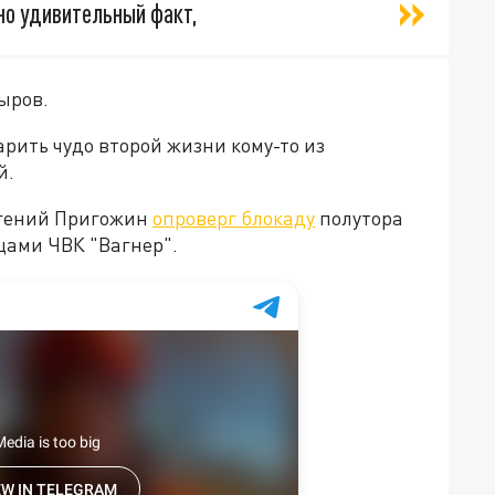
но удивительный факт,
ыров.
арить чудо второй жизни кому-то из
й.
вгений Пригожин
опроверг блокаду
полутора
цами ЧВК "Вагнер".