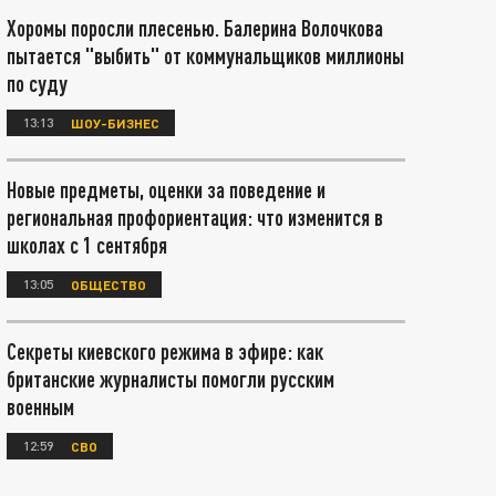
Хоромы поросли плесенью. Балерина Волочкова
пытается "выбить" от коммунальщиков миллионы
по суду
13:13
ШОУ-БИЗНЕС
Новые предметы, оценки за поведение и
региональная профориентация: что изменится в
школах с 1 сентября
13:05
ОБЩЕСТВО
Секреты киевского режима в эфире: как
британские журналисты помогли русским
военным
12:59
СВО