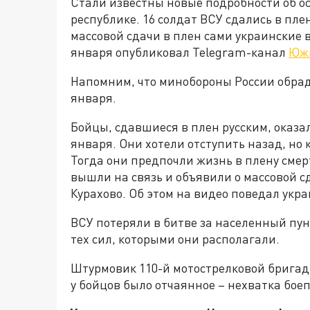
Стали известны новые подробности об о
республике. 16 солдат ВСУ сдались в пл
массовой сдачи в плен сами украинские в
января опубликовал Telegram-канал
Юж
Напомним, что минобороны России обрад
января.
Бойцы, сдавшиеся в плен русским, оказа
января. Они хотели отступить назад, но 
Тогда они предпочли жизнь в плену сме
вышли на связь и объявили о массовой сд
Курахово. Об этом на видео поведал укр
ВСУ потеряли в битве за населенный пун
тех сил, которыми они располагали.
Штурмовик 110-й мотострелковой брига
у бойцов было отчаянное – нехватка боеп