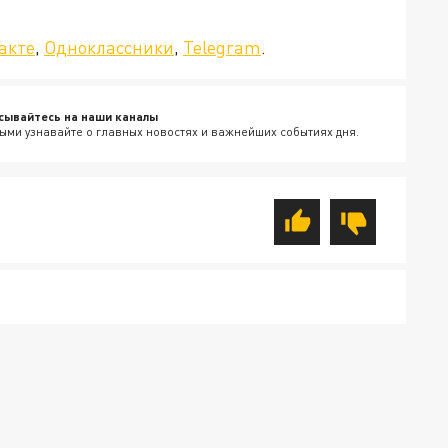
да»!
акте
,
Одноклассники
,
Telegram
.
сывайтесь на наши каналы
ыми узнавайте о главных новостях и важнейших событиях дня.