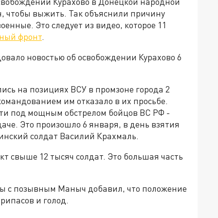
свобождении Курахово в Донецкой народной
ен, чтобы выжить. Так объяснили причину
оенные. Это следует из видео, которое 11
ный фронт
.
овало новостью об освобождении Курахово 6
лись на позициях ВСУ в промзоне города 2
командованием им отказало в их просьбе.
рти под мощным обстрелом бойцов ВС РФ -
аче. Это произошло 6 января, в день взятия
аинский солдат Василий Крахмаль.
кт свыше 12 тысяч солдат. Это большая часть
ды с позывным Маныч добавил, что положение
рипасов и голод.