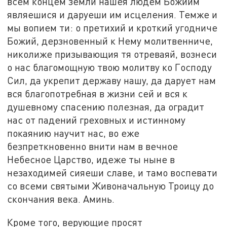
всем концем земли нашея людем Божиим
являешися и даруеши им исцеления. Темже и
мы вопием ти: о претихий и кроткий угодниче
Божий, дерзновенный к Нему молитвенниче,
николиже призывающия тя отреваяй, вознеси
о нас благомощную твою молитву ко Господу
Сил, да укрепит державу нашу, да дарует нам
вся благопотребная в жизни сей и вся к
душевному спасению полезная, да оградит
нас от падений греховных и истинному
покаянию научит нас, во еже
безпреткновенно внити нам в вечное
Небесное Царство, идеже ты ныне в
незаходимей сияеши славе, и тамо воспевати
со всеми святыми Живоначальную Троицу до
скончания века. Аминь.
Кроме того, верующие просят