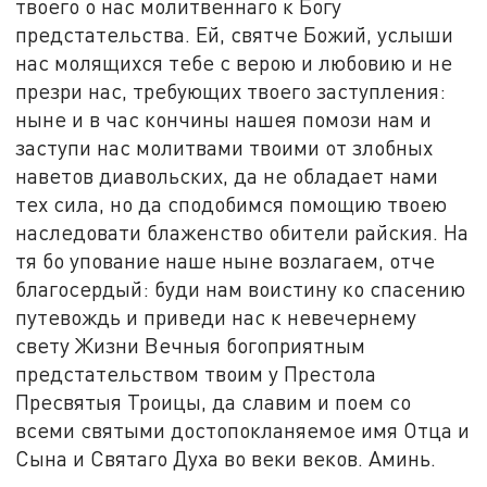
твоего о нас молитвеннаго к Богу
предстательства. Ей, святче Божий, услыши
нас молящихся тебе с верою и любовию и не
презри нас, требующих твоего заступления:
ныне и в час кончины нашея помози нам и
заступи нас молитвами твоими от злобных
наветов диавольских, да не обладает нами
тех сила, но да сподобимся помощию твоею
наследовати блаженство обители райския. На
тя бо упование наше ныне возлагаем, отче
благосердый: буди нам воистину ко спасению
путевождь и приведи нас к невечернему
свету Жизни Вечныя богоприятным
предстательством твоим у Престола
Пресвятыя Троицы, да славим и поем со
всеми святыми достопокланяемое имя Отца и
Сына и Святаго Духа во веки веков. Аминь.