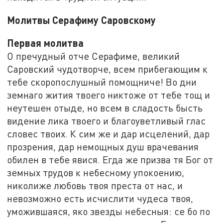
Молитвы Серафиму Саровскому
Первая молитва
О пречудный отче Серафиме, великий
Саровский чудотворче, всем прибегающим к
тебе скоропослушный помощниче! Во дни
земнаго жития твоего никтоже от тебе тощ и
неутешен отыде, но всем в сладость бысть
видение лика твоего и благоуветливый глас
словес твоих. К сим же и дар исцелений, дар
прозрения, дар немощных душ врачевания
обилен в тебе явися. Егда же призва тя Бог от
земных трудов к небесному упокоению,
николиже любовь твоя преста от нас, и
невозможно есть исчислити чудеса твоя,
уможившаяся, яко звезды небесныя: се бо по