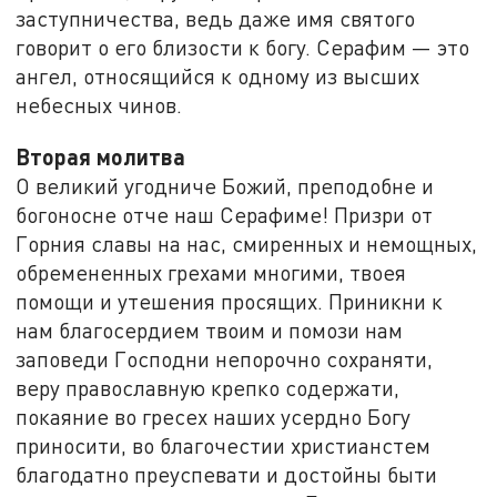
заступничества, ведь даже имя святого
говорит о его близости к богу. Серафим — это
ангел, относящийся к одному из высших
небесных чинов.
Вторая молитва
О великий угодниче Божий, преподобне и
богоносне отче наш Серафиме! Призри от
Горния славы на нас, смиренных и немощных,
обремененных грехами многими, твоея
помощи и утешения просящих. Приникни к
нам благосердием твоим и помози нам
заповеди Господни непорочно сохраняти,
веру православную крепко содержати,
покаяние во гресех наших усердно Богу
приносити, во благочестии христианстем
благодатно преуспевати и достойны быти