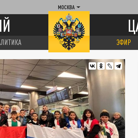
МОСКВА
ИЙ
Ц
АЛИТИКА
ЭФИР