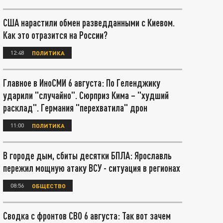
США нарастили обмен разведданными с Киевом.
Как это отразится на России?
12:48
ПОЛИТИКА
Главное в ИноСМИ 6 августа: По Геленджику
ударили "случайно". Сюрприз Кима – "худший
расклад". Германия "перехватила" дрон
11:00
ПОЛИТИКА
В городе дым, сбиты десятки БПЛА: Ярославль
пережил мощную атаку ВСУ - ситуация в регионах
08:56
ОБЩЕСТВО
Сводка с фронтов СВО 6 августа: Так вот зачем