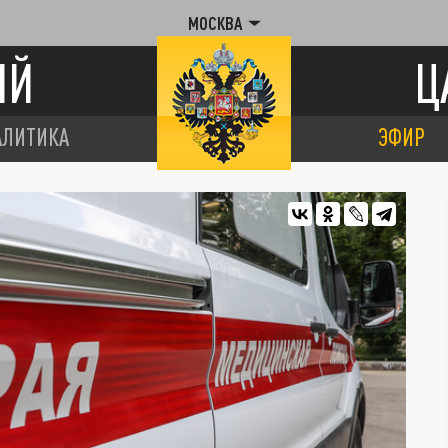
МОСКВА
ИЙ
Ц
АЛИТИКА
ЭФИР