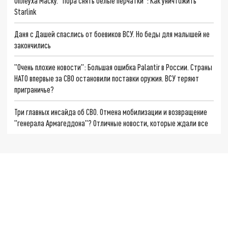
Оплеуха Маску. "Пора снять белые перчатки": Как уничтожить
Starlink
Даня с Дашей спаслись от боевиков ВСУ. Но беды для малышей не
закончились
"Очень плохие новости": Большая ошибка Palantir в России. Страны
НАТО впервые за СВО остановили поставки оружия. ВСУ теряют
приграничье?
Три главных инсайда об СВО. Отмена мобилизации и возвращение
"генерала Армагеддона"? Отличные новости, которые ждали все