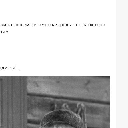
вкина совсем незаметная роль – он завхоз на
ним.
идится".