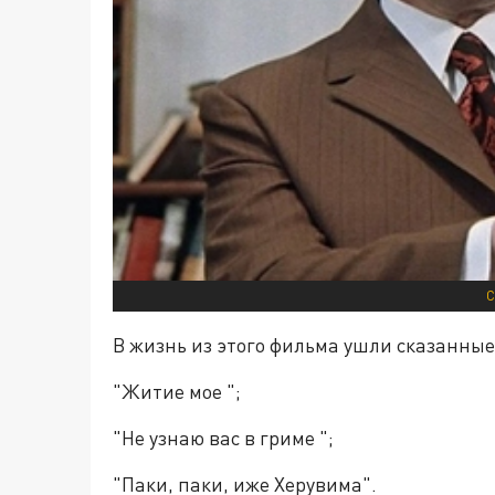
С
В жизнь из этого фильма ушли сказанны
"Житие мое ";
"Не узнаю вас в гриме ";
"Паки, паки, иже Херувима".