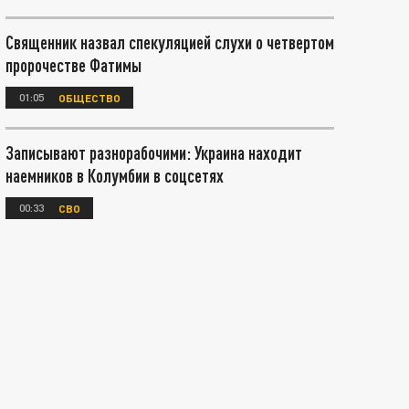
Священник назвал спекуляцией слухи о четвертом
пророчестве Фатимы
01:05
ОБЩЕСТВО
Записывают разнорабочими: Украина находит
наемников в Колумбии в соцсетях
00:33
СВО