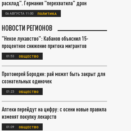
расклад". Германия "перехватила" дрон
06 АВГУСТА 11:00
ПОЛИТИКА
НОВОСТИ РЕГИОНОВ
"Некое лукавство": Кабанов объяснил 15-
процентное снижение притока мигрантов
01:53
ОБЩЕСТВО
Протоиерей Бородин: рай может быть закрыт для
сознательных одиночек
01:23
ОБЩЕСТВО
Аптеки перейдут на цифру: с осени новые правила
изменят покупку лекарств
01:09
ОБЩЕСТВО