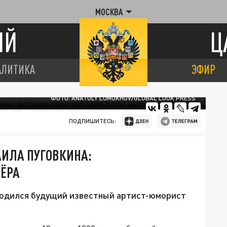
МОСКВА
ИЙ
Ц
АЛИТИКА
ЭФИР
ФОТО: ANATOLY LOMOKHOV/GLOBAL LOOK PRESS
ПОДПИШИТЕСЬ:
АИЛА ПУГОВКИНА:
ЁРА
 родился будущий известный артист-юморист