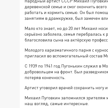
Народный артист СССР Михаил Пуговкин 
деревенской семье и смог окончить всег
работать и кормить семью. Он был помо
занятиям в драмкружке, был замечен вл
Мало кто знает, но до 20 лет Михаил нос
серьёзно заболела, семья перебралась к 
благословила сына на актёрскую профес
Молодого харизматичного парня с курно
пригласил во вспомогательный состав М
С 1939 по 1941 год Пугонькин служил в М
добровольцем на фронт. Был разведчиком
потеряв конечность.
Артист уговорил врачей сохранить ногу 
Михаил Пуговкин запомнился зрителям м
наш взгляд, самые интересные.