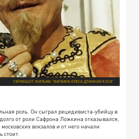
СКРИНШОТ ФИЛЬМА "ВАРВАРА-КРАСА ДЛИННАЯ КОСА"
льная роль. Он сыграл рецидивиста-убийцу в
 долго от роли Сафрона Ложкина отказывался,
з московских вокзалов и от него начали
ь стоит.