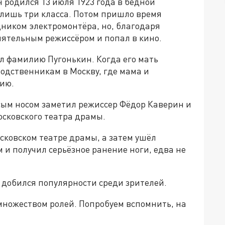
родился 13 июля 1923 года в бедной
о лишь три класса. Потом пришло время
щником электромонтёра, но, благодаря
иятельным режиссёром и попал в кино.
ил фамилию Пугонькин. Когда его мать
родственникам в Москву, где мама и
сию.
сым носом заметил режиссер Фёдор Каверин и
осковского театра драмы.
осковском театре драмы, а затем ушёл
 и получил серьёзное ранение ноги, едва не
и добился популярности среди зрителей.
ножеством ролей. Попробуем вспомнить, на