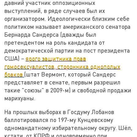
давний участник оппозиционных
выступлений, в ряде случаев был их
организатором. Идеологически близким себе
политиком называет американского сенатора
Бернарда Сандерса (дважды был
претендентом на роль кандидата от
демократической партии на пост президента
США) –
ярого защитника прав
гомосексуалистов, сторонника однополых
браков
(штат Вермонт, который Сандерс
представляет в сенате, первым разрешил
такие "союзы" в 2009-м) и свободной продажи
марихуаны.
На прошлых выборах в Госдуму Лобанов
баллотировался по 197-му Кунцевскому
одномандатному избирательному округу. Шёл,
кстати, от КПРФ и одновременно при