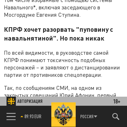
Навального*, включая заседающего в
Мосгордуме Евгения Ступина.
КПРФ хочет разорвать "пуповину с
навальнятиной". Но пока никак
По всей видимости, в руководстве самой
КПРФ понимают токсичность подобных
персонажей – и заявляют о дистанцировании
партии от противников спецоперации.
Так, по сообщениям СМИ, на одном из
закрытых совещаний Юрий Афонин, первый
18+
АВТОРИЗАЦИЯ
зам Зюганова, заявил, что партии надо
разорвать "пуповину с навальнятиной":
85.64 BRENT
РОССИЯ