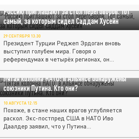
Россию приглашают за стол переговоров. Тот
самый, за которым сидел Саддам Хусейн
29 СЕНТЯБРЯ 13:30
Президент Турции Реджеп Эрдоган вновь
выступил голубем мира. Говоря о
референдумах в четырёх регионах, он...
Пятая колонна НАТО: в Альянсе обнаружены
союзники Путина. Кто они?
10 АВГУСТА 12:15
Похоже, в стане наших врагов углубляется
раскол. Экс-постпред США в НАТО Иво
Даалдер заявил, что у Путина...