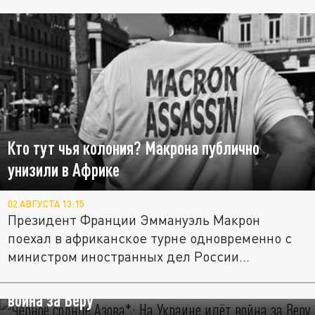
Кто тут чья колония? Макрона публично
унизили в Африке
02 АВГУСТА 13:15
Президент Франции Эммануэль Макрон
поехал в африканское турне одновременно с
министром иностранных дел России...
"Чёрное солнце" "Азова"*: На Украине идёт
война за Веру