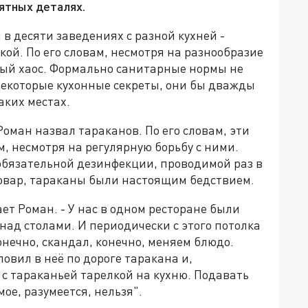
ятных деталях.
 в десяти заведениях с разной кухней -
ской. По его словам, несмотря на разнообразие
ный хаос. Формально санитарные нормы не
некоторые кухонные секреты, они бы дважды
аких местах.
оман назвал тараканов. По его словам, эти
, несмотря на регулярную борьбу с ними.
обязательной дезинфекции, проводимой раз в
повар, тараканы были настоящим бедствием.
ет Роман. - У нас в одном ресторане были
ад столами. И периодически с этого потолка
нечно, скандал, конечно, меняем блюдо.
ловил в неё по дороге таракана и,
с тараканьей тарелкой на кухню. Подавать
мое, разумеется, нельзя".