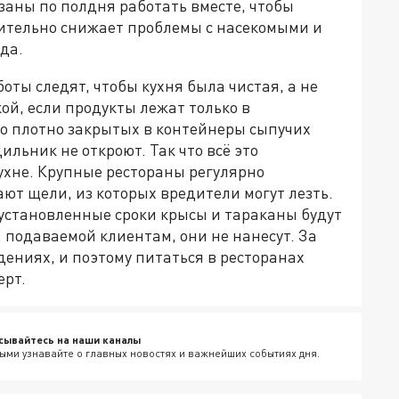
язаны по полдня работать вместе, чтобы
чительно снижает проблемы с насекомыми и
да.
оты следят, чтобы кухня была чистая, а не
й, если продукты лежат только в
До плотно закрытых в контейнеры сыпучих
ильник не откроют. Так что всё это
ухне. Крупные рестораны регулярно
ют щели, из которых вредители могут лезть.
установленные сроки крысы и тараканы будут
, подаваемой клиентам, они не нанесут. За
дениях, и поэтому питаться в ресторанах
ерт.
сывайтесь на наши каналы
ыми узнавайте о главных новостях и важнейших событиях дня.