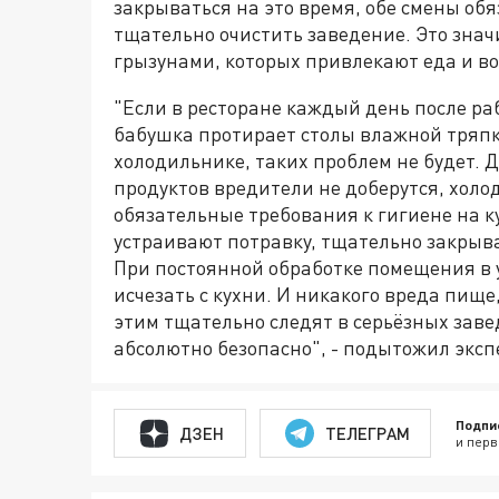
закрываться на это время, обе смены об
тщательно очистить заведение. Это зна
грызунами, которых привлекают еда и во
"Если в ресторане каждый день после раб
бабушка протирает столы влажной тряпко
холодильнике, таких проблем не будет. 
продуктов вредители не доберутся, холод
обязательные требования к гигиене на к
устраивают потравку, тщательно закрыва
При постоянной обработке помещения в 
исчезать с кухни. И никакого вреда пище
этим тщательно следят в серьёзных заве
абсолютно безопасно", - подытожил эксп
Подпи
ДЗЕН
ТЕЛЕГРАМ
и перв