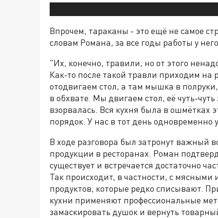
Впрочем, тараканы - это ещё не самое ст
словам Романа, за все годы работы у него
"Их, конечно, травили, но от этого ненад
Как-то после такой травли приходим на р
отодвигаем стол, а там мышка в полруки,
в обхвате. Мы двигаем стол, её чуть-чуть
взорвалась. Вся кухня была в ошмётках 
порядок. У нас в тот день одновременно
В ходе разговора был затронут важный 
продукции в ресторанах. Роман подтверд
существует и встречается достаточно ча
Так происходит, в частности, с мясными 
продуктов, которые редко списывают. П
кухни применяют профессиональные ме
замаскировать душок и вернуть товарны