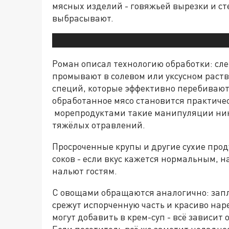
мясных изделий - говяжьей вырезки и ст
выбрасывают.
Роман описал технологию обработки: сл
промывают в солевом или уксусном раств
специй, которые эффективно перебивают
обработанное мясо становится практиче
морепродуктами такие манипуляции нико
тяжёлых отравлений.
Просроченные крупы и другие сухие проду
соков - если вкус кажется нормальным, 
нальют гостям.
С овощами обращаются аналогично: запл
срежут испорченную часть и красиво нар
могут добавить в крем-суп - всё зависит 
Если посетитель всё же заметит неладно