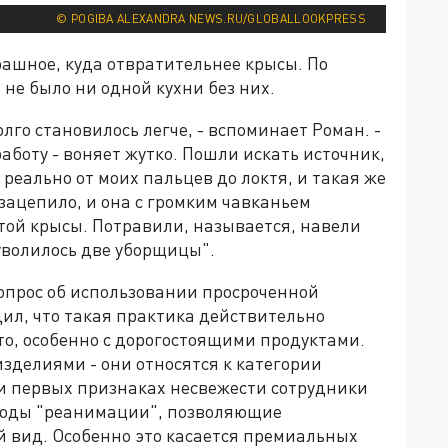
© POGIBA ALEXANDRA NEWS.RU/GLOBALLOOKPRESS
рашное, куда отвратительнее крысы. По
 не было ни одной кухни без них.
олго становилось легче, - вспоминает Роман. -
аботу - воняет жутко. Пошли искать источник,
 реально от моих пальцев до локтя, и такая же
 зацепило, и она с громким чавканьем
этой крысы. Потравили, называется, навели
 уволилось две уборщицы".
вопрос об использовании просроченной
ил, что такая практика действительно
сто, особенно с дорогостоящими продуктами.
изделиями - они относятся к категории
ри первых признаках несвежести сотрудники
тоды "реанимации", позволяющие
й вид. Особенно это касается премиальных