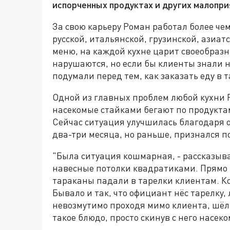
испорченных продуктах и других малопри
За свою карьеру Роман работал более чем
русской, итальянской, грузинской, азиат
меню, на каждой кухне царит своеобраз
нарушаются, но если бы клиенты знали 
подумали перед тем, как заказать еду в т
Одной из главных проблем любой кухни Р
насекомые стайками бегают по продуктам
Сейчас ситуация улучшилась благодаря 
два-три месяца, но раньше, признался 
"Была ситуация кошмарная, - рассказыва
навесные потолки квадратиками. Прямо н
тараканы падали в тарелки клиентам. Ко
Бывало и так, что официант нёс тарелку, 
невозмутимо проходя мимо клиента, шёл 
такое блюдо, просто скинув с него насеко