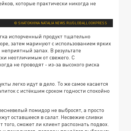
ейков, которые практически никогда не
© SHATOKHINA NATALIA NEWS.RU/GLOBALLOOKPRESS
егка испорченный продукт тщательно
оре, затем маринуют с использованием ярких
 неприятный запах. В результате
ски неотличимым от свежего. С
гда не проводят - из-за высокого риска
кты легко идут в дело. То же самое касается
напиток с истёкшим сроком годности спокойно
есневелый помидор не выбросят, а просто
ежут оставшееся в салат. Несвежие сливки
от того, сможет ли клиент распознать подвох.
е и пожалуется, поварам придётся выбросить