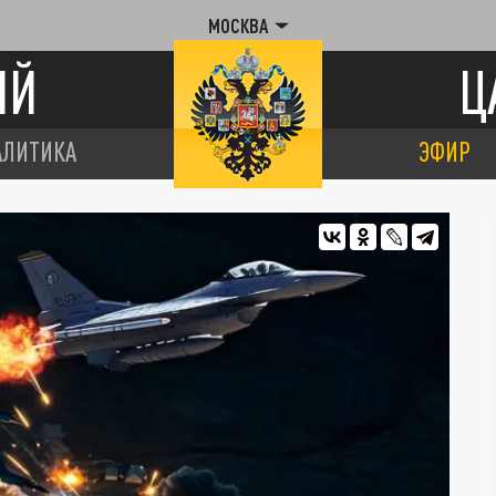
МОСКВА
ИЙ
Ц
АЛИТИКА
ЭФИР