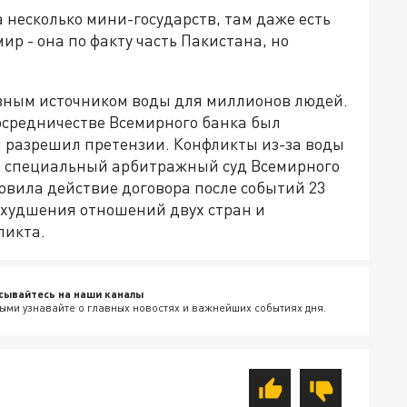
несколько мини-государств, там даже есть
 - она по факту часть Пакистана, но
новным источником воды для миллионов людей.
осредничестве Всемирного банка был
й разрешил претензии. Конфликты из-за воды
гда специальный арбитражный суд Всемирного
овила действие договора после событий 23
 ухудшения отношений двух стран и
ликта.
сывайтесь на наши каналы
ыми узнавайте о главных новостях и важнейших событиях дня.