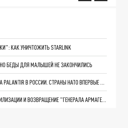
ТКИ": КАК УНИЧТОЖИТЬ STARLINK
. НО БЕДЫ ДЛЯ МАЛЫШЕЙ НЕ ЗАКОНЧИЛИСЬ
"ОЧЕНЬ ПЛОХИЕ НОВОСТИ": БОЛЬШАЯ ОШИБКА PALANTIR В РОССИИ. СТРАНЫ НАТО ВПЕРВЫЕ ЗА СВО ОСТАНОВИЛИ ПОСТАВКИ ОРУЖИЯ. ВСУ ТЕРЯЮТ ПРИГРАНИЧЬЕ?
ТРИ ГЛАВНЫХ ИНСАЙДА ОБ СВО. ОТМЕНА МОБИЛИЗАЦИИ И ВОЗВРАЩЕНИЕ "ГЕНЕРАЛА АРМАГЕДДОНА"? ОТЛИЧНЫЕ НОВОСТИ, КОТОРЫЕ ЖДАЛИ ВСЕ