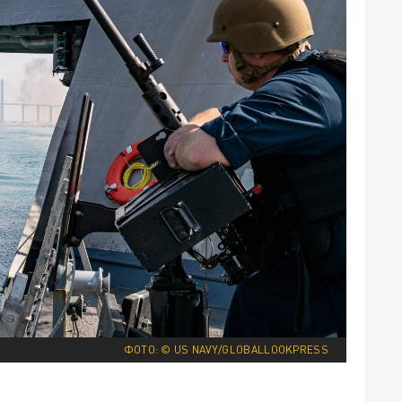
ФОТО: © US NAVY/GLOBALLOOKPRESS