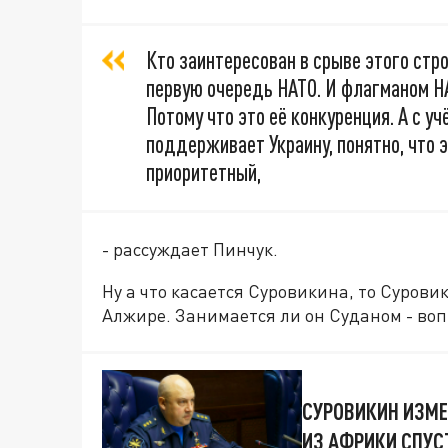
Кто заинтересован в срыве этого стр
первую очередь НАТО. И флагманом НА
Потому что это её конкуренция. А с у
поддерживает Украину, понятно, что 
приоритетный,
- рассуждает Пинчук.
Ну а что касается Суровикина, то Сурови
Алжире. Занимается ли он Суданом - воп
СУРОВИКИН ИЗМЕ
ИЗ АФРИКИ СПУС