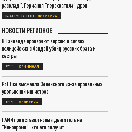
расклад". Германия "перехватила" дрон
06 АВГУСТА 11:00
ПОЛИТИКА
НОВОСТИ РЕГИОНОВ
В Таиланде проверяют версию о связях
полицейских с бандой убийц русских брата и
сестры
07:55
КРИМИНАЛ
Politico высмеяла Зеленского из-за провальных
увольнений министров
07:50
ПОЛИТИКА
НАМИ представил новый двигатель на
"Иннопроме": кто его получит