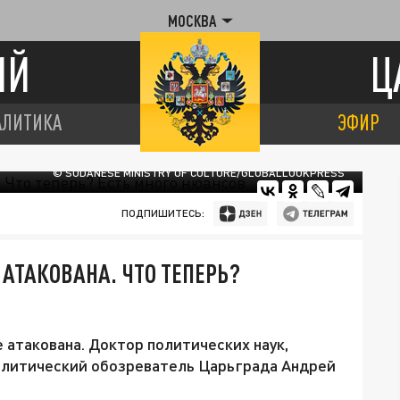
МОСКВА
ИЙ
Ц
АЛИТИКА
ЭФИР
© SUDANESE MINISTRY OF CULTURE/GLOBALLOOKPRESS
ПОДПИШИТЕСЬ:
 АТАКОВАНА. ЧТО ТЕПЕРЬ?
 атакована. Доктор политических наук,
олитический обозреватель Царьграда Андрей