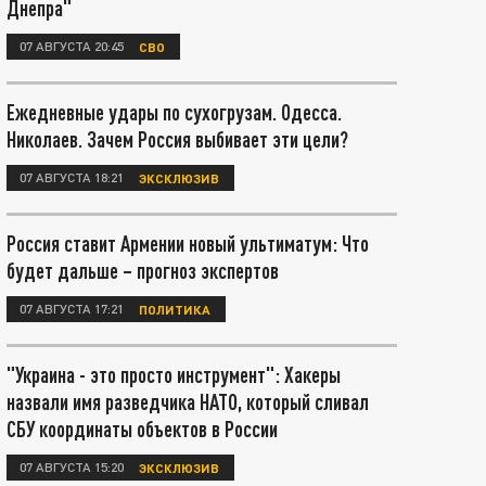
Днепра"
07 АВГУСТА 20:45
СВО
Ежедневные удары по сухогрузам. Одесса.
Николаев. Зачем Россия выбивает эти цели?
07 АВГУСТА 18:21
ЭКСКЛЮЗИВ
Россия ставит Армении новый ультиматум: Что
будет дальше – прогноз экспертов
07 АВГУСТА 17:21
ПОЛИТИКА
"Украина - это просто инструмент": Хакеры
назвали имя разведчика НАТО, который сливал
СБУ координаты объектов в России
07 АВГУСТА 15:20
ЭКСКЛЮЗИВ