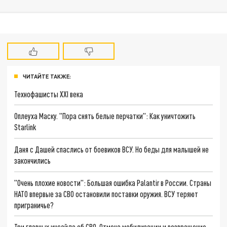
ЧИТАЙТЕ ТАКЖЕ:
Технофашисты XXI века
Оплеуха Маску. "Пора снять белые перчатки": Как уничтожить
Starlink
Даня с Дашей спаслись от боевиков ВСУ. Но беды для малышей не
закончились
"Очень плохие новости": Большая ошибка Palantir в России. Страны
НАТО впервые за СВО остановили поставки оружия. ВСУ теряют
приграничье?
Три главных инсайда об СВО. Отмена мобилизации и возвращение