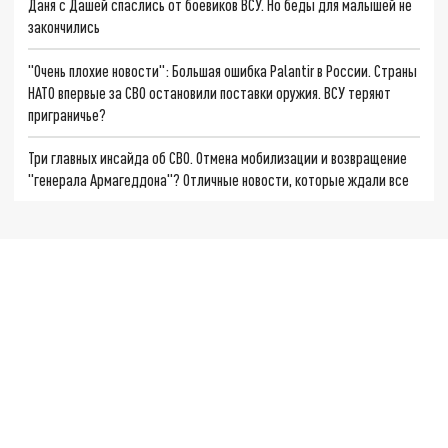
Даня с Дашей спаслись от боевиков ВСУ. Но беды для малышей не
закончились
"Очень плохие новости": Большая ошибка Palantir в России. Страны
НАТО впервые за СВО остановили поставки оружия. ВСУ теряют
приграничье?
Три главных инсайда об СВО. Отмена мобилизации и возвращение
"генерала Армагеддона"? Отличные новости, которые ждали все