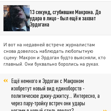
13 секунд, сгубившие Макрона. До
удара в лицо - был ещё и захват
Эрдогана
И вот на недавней встрече журналистам
снова довелось наблюдать любопытную
сцену: Макрон и Эрдоган будто выясняли, кто
главный. Они буквально боролись на руках.
Ещё немного и Эрдоган с Макроном
изобретут новый вид единоборств -
политическое джиу-джитсу... Интересно, а
через пару-тройку встреч они удары
ногами в новый стиль введут?