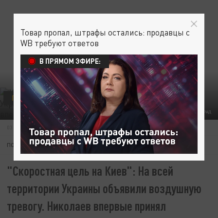
Товар пропал, штрафы остались: продавцы с
WB требуют ответов
В ПРЯМОМ ЭФИРЕ:
ПОЛИТИКА
СВО
ФОТО: ОЛЕГ РУКАВИЦЫН. ЦАРЬГРАД
03 ИЮНЯ 10:20
ПОДПИШИТЕСЬ:
"Скоростная цель на Киев": На всей
территории Украины объявили воздушную
тревогу. Николаев впервые принял