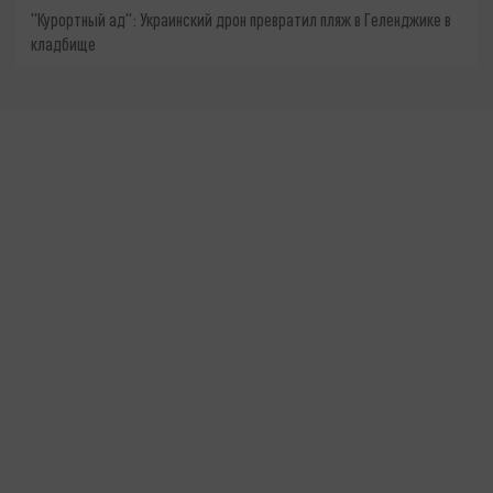
"Курортный ад": Украинский дрон превратил пляж в Геленджике в
кладбище