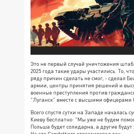
Это не первый случай уничтожения штаба
2025 года такие удары участились. То, ч
ряду причин сделать не смог, - сделал Б
армии, центры принятия решений и высш
военные преступления против гражданск
"Луганск" вместе с высшими офицерами 
Всего спустя сутки на Западе началась су
Киеву бесплатно: "Мы уже не будем помог
Польша будет солидарна, а другие будут
На это Condottiero отреагировал так: