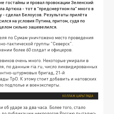
ие гостайны и провал провокации Зеленский
ла Артюха - тот в "предсмертном па" много в
у - сделал Белоусов. Результаты прилёта
ился на условия Путина, притом, судя по
в целом сильно зашевелился.
реля по Сумам уничтожено место проведения
но-тактической группы "Северск".
ении более 60 солдат и офицеров.
евиков очень много. Некоторые умирали в
еля, по данным ria.ru, число ликвидированных
сантно-штурмовых бригад, 21-й
ды ТрО. К этому стоит добавить и натовских
ло подполье и военэксперты.
КОЛЛАЖ ЦАРЬГРАДА
б ударе за два часа. Более того, стало
- до публикации некрологов Россию пытались