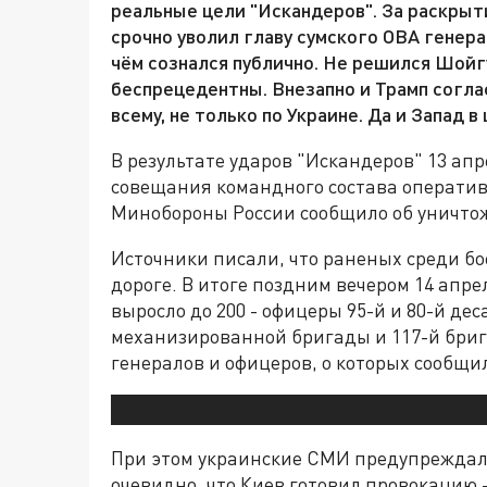
реальные цели "Искандеров". За раскрыт
срочно уволил главу сумского ОВА генера
чём сознался публично. Не решился Шойг
беспрецедентны. Внезапно и Трамп соглас
всему, не только по Украине. Да и Запад 
В результате ударов "Искандеров" 13 ап
совещания командного состава оператив
Минобороны России сообщило об уничтож
Источники писали, что раненых среди бо
дороге. В итоге поздним вечером 14 апр
выросло до 200 - офицеры 95-й и 80-й де
механизированной бригады и 117-й брига
генералов и офицеров, о которых сообщи
При этом украинские СМИ предупреждали о
очевидно, что Киев готовил провокацию 