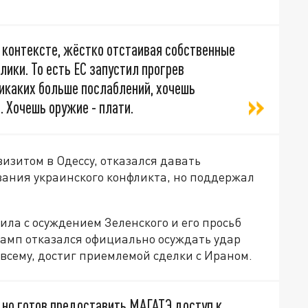
 контексте, жёстко отстаивая собственные
ики. То есть ЕС запустил прогрев
икаких больше послаблений, хочешь
. Хочешь оружие - плати.
изитом в Одессу, отказался давать
вания украинского конфликта, но поддержал
а с осуждением Зеленского и его просьб
Трамп отказался официально осуждать удар
о всему, достиг приемлемой сделки с Ираном.
 но готов предоставить МАГАТЭ доступ к