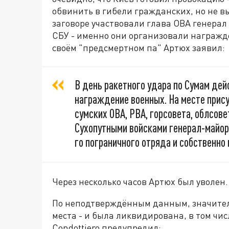
обвинить в гибели гражданских, но не в
заговоре участвовали глава ОВА генерал
СБУ - именно они организовали награжде
своём "предсмертном па" Артюх заявил:
В день ракетного удара по Сумам де
награждение военных. На месте прис
сумских ОВА, РВА, горсовета, облсов
Сухопутными войсками генерал-майор
го пограничного отряда и собственно
Через несколько часов Артюх был уволен.
По неподтверждённым данным, значитель
места - и была ликвидирована, в том чис
Condottiero предупредил: