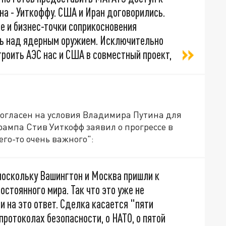
а - Уиткоффу. США и Иран договорились.
е и бизнес-точки соприкосновения
ть над ядерным оружием. Исключительно
троить АЭС нас и США в совместный проект,
согласен на условия Владимира Путина для
ампа Стив Уиткофф заявил о прогрессе в
его-то очень важного":
 поскольку Вашингтон и Москва пришли к
остоянного мира. Так что это уже не
и на это ответ. Сделка касается "пяти
 протоколах безопасности, о НАТО, о пятой