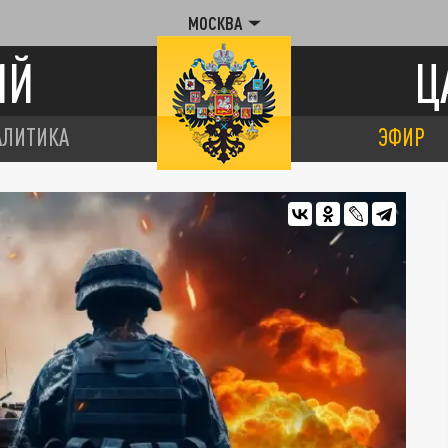
МОСКВА
ИЙ
Ц
АЛИТИКА
ЭФИР