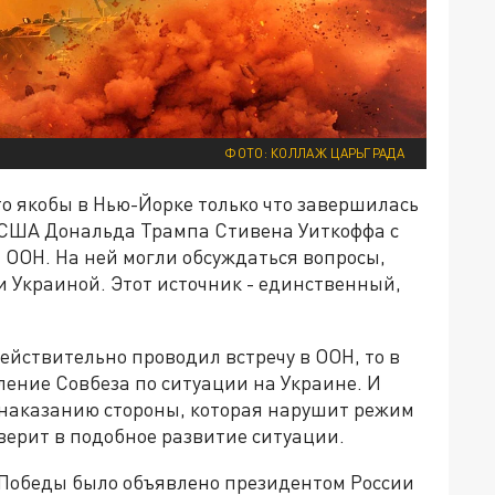
ФОТО: КОЛЛАЖ ЦАРЬГРАДА
о якобы в Нью-Йорке только что завершилась
 США Дональда Трампа Стивена Уиткоффа с
 ООН. На ней могли обсуждаться вопросы,
 Украиной. Этот источник - единственный,
действительно проводил встречу в ООН, то в
ение Совбеза по ситуации на Украине. И
 наказанию стороны, которая нарушит режим
верит в подобное развитие ситуации.
 Победы было объявлено президентом России