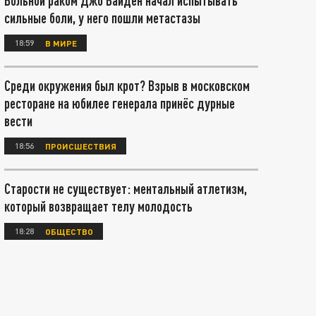
Больной раком Джо Байден начал испытывать
сильные боли, у него пошли метастазы
18:59
В МИРЕ
Среди окружения был крот? Взрыв в московском
ресторане на юбилее генерала принёс дурные
вести
18:56
ПРОИСШЕСТВИЯ
Старости не существует: ментальный атлетизм,
который возвращает телу молодость
18:28
ОБЩЕСТВО