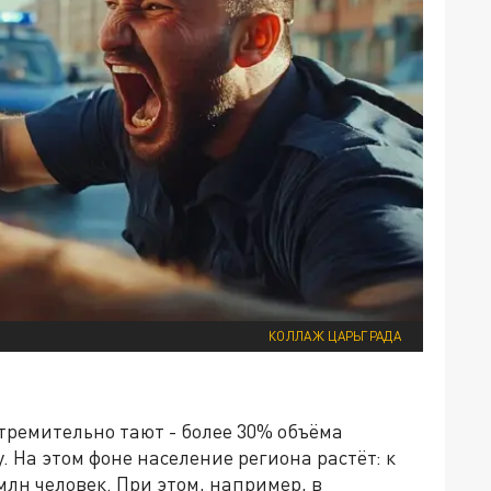
КОЛЛАЖ ЦАРЬГРАДА
тремительно тают - более 30% объёма
. На этом фоне население региона растёт: к
млн человек. При этом, например, в