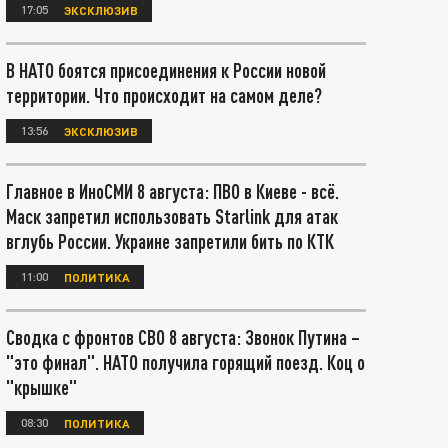
17:05
ЭКСКЛЮЗИВ
В НАТО боятся присоединения к России новой
территории. Что происходит на самом деле?
13:56
ЭКСКЛЮЗИВ
Главное в ИноСМИ 8 августа: ПВО в Киеве - всё.
Маск запретил использовать Starlink для атак
вглубь России. Украине запретили бить по КТК
11:00
ПОЛИТИКА
Сводка с фронтов СВО 8 августа: Звонок Путина –
"это финал". НАТО получила горящий поезд. Коц о
"крышке"
08:30
ПОЛИТИКА