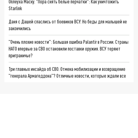
Оплеуха Маску. "Пора снять белые перчатки": Как уничтожить
Starlink
Даня с Дашей спаслись от боевиков ВСУ. Но беды для малышей не
закончились
"Очень плохие новости": Большая ошибка Palantir в России. Страны
НАТО впервые за СВО остановили поставки оружия. ВСУ теряют
приграничье?
Три главных инсайда об СВО. Отмена мобилизации и возвращение
"генерала Армагеддона"? Отличные новости, которые ждали все