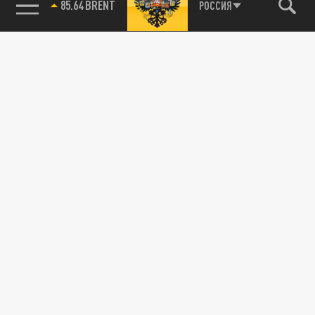
85.64 BRENT
РОССИЯ
115093, г. Москва, переулок Партийный,
д.1, к.57, стр.3, эт.1, пом.I, ком.45
Тел.:
+7 (495) 374-77-73
info@tsargrad.tv
Адрес для пресс-релизов
press@tsargrad.tv