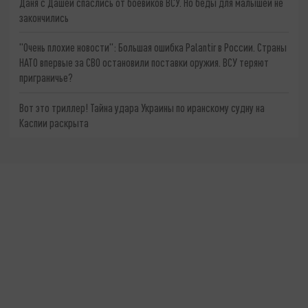
Даня с Дашей спаслись от боевиков ВСУ. Но беды для малышей не
закончились
"Очень плохие новости": Большая ошибка Palantir в России. Страны
НАТО впервые за СВО остановили поставки оружия. ВСУ теряют
приграничье?
Вот это триллер! Тайна удара Украины по иранскому судну на
Каспии раскрыта