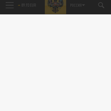
РОССИЯ
89.93 EUR
115093, г. Москва, переулок Партийный,
д.1, к.57, стр.3, эт.1, пом.I, ком.45
Тел.:
+7 (495) 374-77-73
info@tsargrad.tv
Адрес для пресс-релизов
press@tsargrad.tv