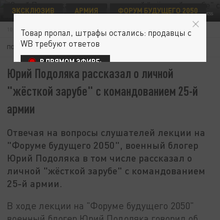
ЭКСКЛЮЗИВ
АРМИЯ
ФОРУМ БУДУЩЕГО 2050
© ILYA MOSKOVETS URA.RU/GLOBALLOOKPRESS
10 ИЮНЯ 10:48
Товар пропал, штрафы остались: продавцы с
WB требуют ответов
ПОДПИШИТЕСЬ:
В ПРЯМОМ ЭФИРЕ:
Юрий Подоляка рассказал о личной
"жёсткой зарубе" с командованием 25-й
армии
Отвечая на вопросы слушателей лекции на
"Форуме будущего 2050", военный блогер
Юрий Подоляка в том числе рассказал о
личной "жёсткой зарубе" с командованием
25-й армии.
В ходе лекции на "Форуме будущего 2050"
военный блогер Юрий Подоляка говорил об