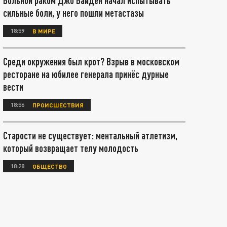
Больной раком Джо Байден начал испытывать
сильные боли, у него пошли метастазы
18:59
В МИРЕ
Среди окружения был крот? Взрыв в московском
ресторане на юбилее генерала принёс дурные
вести
18:56
ПРОИСШЕСТВИЯ
Старости не существует: ментальный атлетизм,
который возвращает телу молодость
18:28
ОБЩЕСТВО