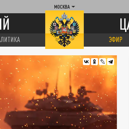
МОСКВА
ИЙ
Ц
АЛИТИКА
ЭФИР