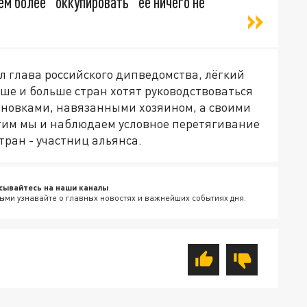
ем более "оккупировать" её ничего не
л глава российского дипведомства, лёгкий
льше и больше стран хотят руководствоваться
ановками, навязанными хозяином, а своими
тим мы и наблюдаем условное перетягивание
тран - участниц альянса.
сывайтесь на наши каналы
ыми узнавайте о главных новостях и важнейших событиях дня.