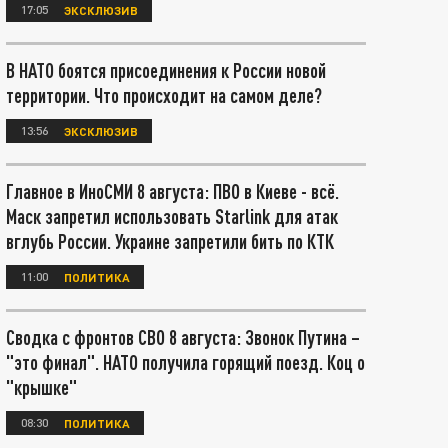
17:05
ЭКСКЛЮЗИВ
В НАТО боятся присоединения к России новой
территории. Что происходит на самом деле?
13:56
ЭКСКЛЮЗИВ
Главное в ИноСМИ 8 августа: ПВО в Киеве - всё.
Маск запретил использовать Starlink для атак
вглубь России. Украине запретили бить по КТК
11:00
ПОЛИТИКА
Сводка с фронтов СВО 8 августа: Звонок Путина –
"это финал". НАТО получила горящий поезд. Коц о
"крышке"
08:30
ПОЛИТИКА