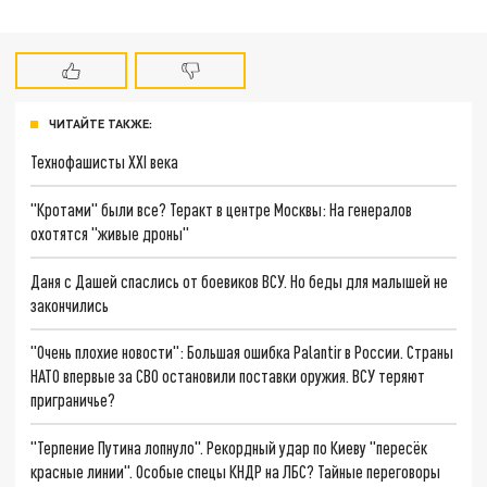
ЧИТАЙТЕ ТАКЖЕ:
Технофашисты XXI века
"Кротами" были все? Теракт в центре Москвы: На генералов
охотятся "живые дроны"
Даня с Дашей спаслись от боевиков ВСУ. Но беды для малышей не
закончились
"Очень плохие новости": Большая ошибка Palantir в России. Страны
НАТО впервые за СВО остановили поставки оружия. ВСУ теряют
приграничье?
"Терпение Путина лопнуло". Рекордный удар по Киеву "пересёк
красные линии". Особые спецы КНДР на ЛБС? Тайные переговоры