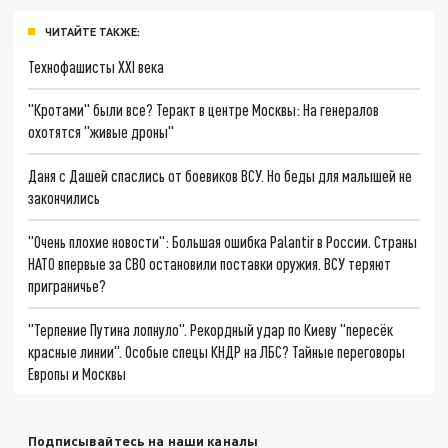
ЧИТАЙТЕ ТАКЖЕ:
Технофашисты XXI века
"Кротами" были все? Теракт в центре Москвы: На генералов
охотятся "живые дроны"
Даня с Дашей спаслись от боевиков ВСУ. Но беды для малышей не
закончились
"Очень плохие новости": Большая ошибка Palantir в России. Страны
НАТО впервые за СВО остановили поставки оружия. ВСУ теряют
приграничье?
"Терпение Путина лопнуло". Рекордный удар по Киеву "пересёк
красные линии". Особые спецы КНДР на ЛБС? Тайные переговоры
Европы и Москвы
Подписывайтесь на наши каналы