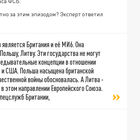
аса ФСБ.
етно за этим эпизодом? Эксперт ответил
 является Британия и её МИ6. Она
Польшу, Литву. Эти государства не могут
ведывательные концепции в отношении
й и США. Польша насыщена британской
чественной войны обосновалась. А Литва -
к в этом направлении Европейского Союза.
пецслужб Британии,