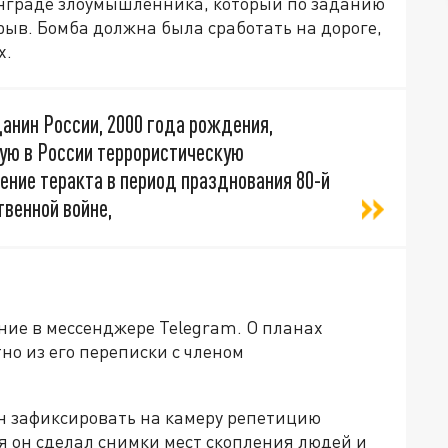
нграде злоумышленника, который по заданию
зрыв. Бомба должна была сработать на дороге,
х.
нин России, 2000 года рождения,
ую в России террористическую
ение теракта в период празднования 80-й
венной войне,
ние в мессенджере Telegram. О планах
но из его переписки с членом
н зафиксировать на камеру репетицию
я он сделал снимки мест скопления людей и