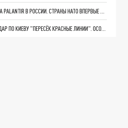
"ОЧЕНЬ ПЛОХИЕ НОВОСТИ": БОЛЬШАЯ ОШИБКА PALANTIR В РОССИИ. СТРАНЫ НАТО ВПЕРВЫЕ ЗА СВО ОСТАНОВИЛИ ПОСТАВКИ ОРУЖИЯ. ВСУ ТЕРЯЮТ ПРИГРАНИЧЬЕ?
"ТЕРПЕНИЕ ПУТИНА ЛОПНУЛО". РЕКОРДНЫЙ УДАР ПО КИЕВУ "ПЕРЕСЁК КРАСНЫЕ ЛИНИИ". ОСОБЫЕ СПЕЦЫ КНДР НА ЛБС? ТАЙНЫЕ ПЕРЕГОВОРЫ ЕВРОПЫ И МОСКВЫ