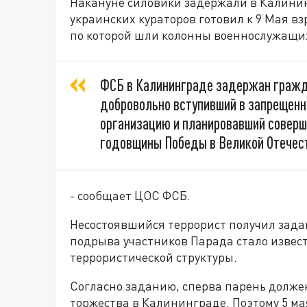
Накануне силовики задержали в Калини
украинских кураторов готовил к 9 Мая в
по которой шли колонны военнослужащи
ФСБ в Калининграде задержан гражда
добровольно вступивший в запрещенн
организацию и планировавший соверш
годовщины Победы в Великой Отечест
- сообщает ЦОС ФСБ.
Несостоявшийся террорист получил зада
подрыва участников Парада стало извест
террористической структуры.
Согласно заданию, сперва парень долже
торжества в Калининграде. Поэтому 5 ма