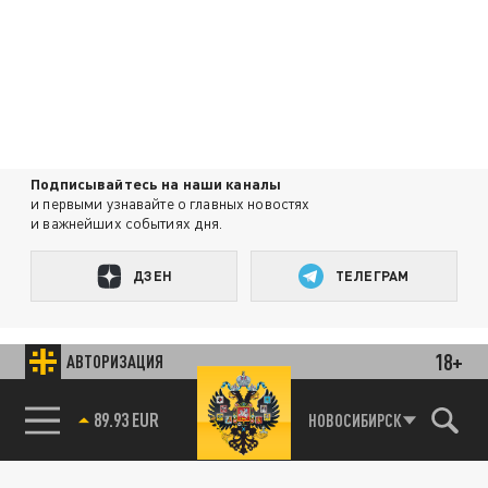
Подписывайтесь на наши каналы
и первыми узнавайте о главных новостях
и важнейших событиях дня.
ДЗЕН
ТЕЛЕГРАМ
ПОДЕЛИТЬСЯ В СОЦСЕТЯХ:
18+
АВТОРИЗАЦИЯ
89.93 EUR
НОВОСИБИРСК
85.64 BRENT