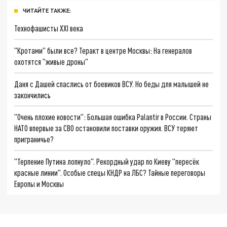
ЧИТАЙТЕ ТАКЖЕ:
Технофашисты XXI века
"Кротами" были все? Теракт в центре Москвы: На генералов
охотятся "живые дроны"
Даня с Дашей спаслись от боевиков ВСУ. Но беды для малышей не
закончились
"Очень плохие новости": Большая ошибка Palantir в России. Страны
НАТО впервые за СВО остановили поставки оружия. ВСУ теряют
приграничье?
"Терпение Путина лопнуло". Рекордный удар по Киеву "пересёк
красные линии". Особые спецы КНДР на ЛБС? Тайные переговоры
Европы и Москвы