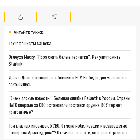
ЧИТАЙТЕ ТАКЖЕ:
Технофашисты XXI века
Оплеуха Маску. "Пора снять белые перчатки": Как уничтожить
Starlink
Даня с Дашей спаслись от боевиков ВСУ. Но беды для малышей не
закончились
"Очень плохие новости": Большая ошибка Palantir в России. Страны
НАТО впервые за СВО остановили поставки оружия. ВСУ теряют
приграничье?
Три главных инсайда об СВО. Отмена мобилизации и возвращение
"генерала Армагеддона"? Отличные новости, которые ждали все