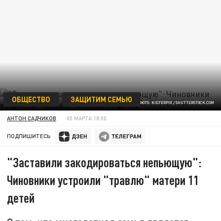
ОБЩЕСТВО
ЗАЩИТИМ СЕМЬЮ
ФОТО: KIEFERPIX / SHUTTERSTOCK.COM
АНТОН САДЧИКОВ
05 МАРТА 18:00
ПОДПИШИТЕСЬ:
"Заставили закодироваться непьющую":
Чиновники устроили "травлю" матери 11
детей